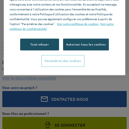
interagissez avec notre contenu et nos fonctionnalités. En acceptant ce message,
vous consentez à l’utilisation des cookies pour l’ensemble de ces finalités,
conformément à notre Politique d'utilisation des cookies et notre Politique de
confidentialité. Vous pouvez également configurer vos préférences à partir de
l’option "Paramètres des cookies”.
Voir notre politique de cookies
Voir notre
ROCHLING
REF : 62971
politique de confidentialité
PLAQUE PEEK NATUREL EP.16
Tout refuser
Autoriser tous les cookies
ROCHLING INDUSTRIAL MAXEVILLE
Paramètres des cookies
ROCHLING PRODUIT-62971
ROCHLING INDUSTRIAL MAXEVILLE
Voir la description complète
Vous avez un projet ?
CONTACTEZ-NOUS
Vous êtes un professionnel ?
SE CONNECTER