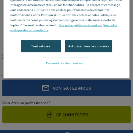
interagissez avec notre contenu et nos fonctionnalités. En acceptant ce message,
vous consentez à l’utilisation des cookies pour l’ensemble de ces finalités,
conformément à notre Politique d'utilisation des cookies et notre Politique de
confidentialité. Vous pouvez également configurer vos préférences à partir de
l’option "Paramètres des cookies”.
Voir notre politique de cookies
Voir notre
ROCHLING
REF : 372Q0
politique de confidentialité
JONC PEEK NOIR MOD 60
Tout refuser
Autoriser tous les cookies
ROCHLING PRODUIT-372Q0
Paramètres des cookies
Voir la description complète
Vous avez un projet ?
CONTACTEZ-NOUS
Vous êtes un professionnel ?
SE CONNECTER