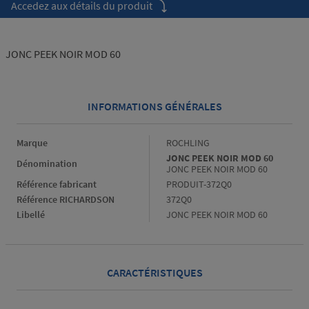
Accedez aux détails du produit
JONC PEEK NOIR MOD 60
INFORMATIONS GÉNÉRALES
Informations générales
Marque
ROCHLING
JONC PEEK NOIR MOD 60
Dénomination
JONC PEEK NOIR MOD 60
Référence fabricant
PRODUIT-372Q0
Référence RICHARDSON
372Q0
Libellé
JONC PEEK NOIR MOD 60
CARACTÉRISTIQUES