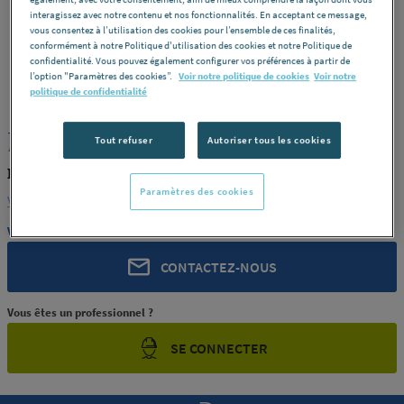
interagissez avec notre contenu et nos fonctionnalités. En acceptant ce message,
vous consentez à l’utilisation des cookies pour l’ensemble de ces finalités,
conformément à notre Politique d'utilisation des cookies et notre Politique de
confidentialité. Vous pouvez également configurer vos préférences à partir de
l’option "Paramètres des cookies”.
Voir notre politique de cookies
Voir notre
ROCHLING
REF : 372PY
politique de confidentialité
JONC PEEK NOIR MOD 50
Tout refuser
Autoriser tous les cookies
ROCHLING PRODUIT-372PY
Paramètres des cookies
Voir la description complète
Vous avez un projet ?
CONTACTEZ-NOUS
Vous êtes un professionnel ?
SE CONNECTER