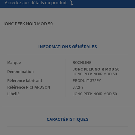
Accedez aux détails du produit
JONC PEEK NOIR MOD 50
INFORMATIONS GÉNÉRALES
Informations générales
Marque
ROCHLING
JONC PEEK NOIR MOD 50
Dénomination
JONC PEEK NOIR MOD 50
Référence fabricant
PRODUIT-372PY
Référence RICHARDSON
372PY
Libellé
JONC PEEK NOIR MOD 50
CARACTÉRISTIQUES