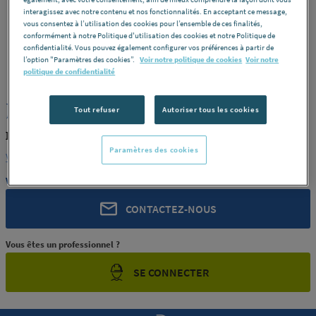
interagissez avec notre contenu et nos fonctionnalités. En acceptant ce message,
vous consentez à l’utilisation des cookies pour l’ensemble de ces finalités,
conformément à notre Politique d'utilisation des cookies et notre Politique de
confidentialité. Vous pouvez également configurer vos préférences à partir de
l’option "Paramètres des cookies”.
Voir notre politique de cookies
Voir notre
ROCHLING
REF : 372PV
politique de confidentialité
JONC PEEK NOIR MOD 35
Tout refuser
Autoriser tous les cookies
ROCHLING PRODUIT-372PV
Paramètres des cookies
Voir la description complète
Vous avez un projet ?
CONTACTEZ-NOUS
Vous êtes un professionnel ?
SE CONNECTER