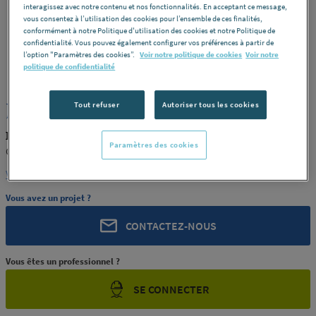
interagissez avec notre contenu et nos fonctionnalités. En acceptant ce message,
vous consentez à l’utilisation des cookies pour l’ensemble de ces finalités,
conformément à notre Politique d'utilisation des cookies et notre Politique de
confidentialité. Vous pouvez également configurer vos préférences à partir de
l’option "Paramètres des cookies”.
Voir notre politique de cookies
Voir notre
ROCHLING
REF : 11299
politique de confidentialité
JONC PC NATUREL 50 GEHR
Tout refuser
Autoriser tous les cookies
ROCHLING PRODUIT-11299
Paramètres des cookies
GEHR
Voir la description complète
Vous avez un projet ?
CONTACTEZ-NOUS
Vous êtes un professionnel ?
SE CONNECTER