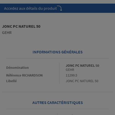
Accedez aux détails du produit
JONC PC NATUREL 50
GEHR
INFORMATIONS GÉNÉRALES
Informations générales
JONC PC NATUREL 50
Dénomination
GEHR
Référence RICHARDSON
11299.5
Libellé
JONC PC NATUREL 50
AUTRES CARACTÉRISTIQUES