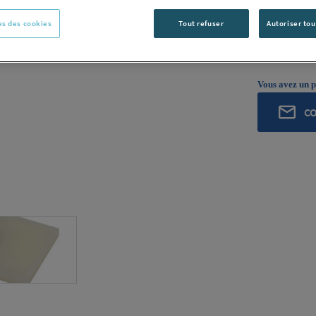
ROCHLING
s des cookies
Tout refuser
Autoriser tou
ROCHLING I
Voir la desc
Vous avez un p
C