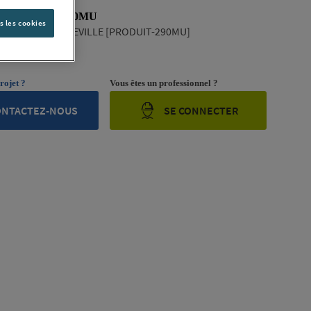
 PRODUIT-290MU
s les cookies
NDUSTRIAL MAXEVILLE [PRODUIT-290MU]
ription complète
rojet ?
Vous êtes un professionnel ?
ONTACTEZ-NOUS
SE CONNECTER