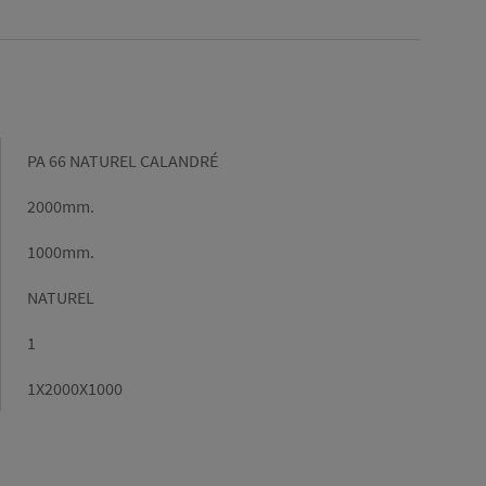
Gamme
PA 66 NATUREL CALANDRÉ
Longueur
2000mm.
(mm)
Largeur
1000mm.
(mm)
Couleur
NATUREL
Epaisseur
1
Dimensions
1X2000X1000