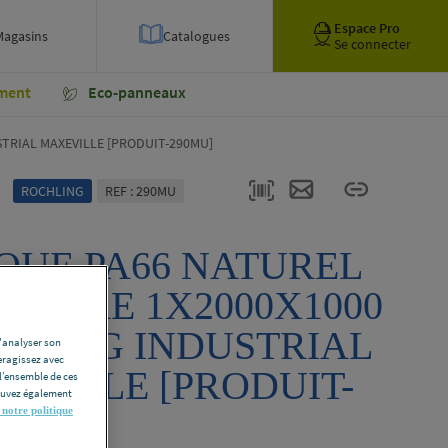
Espace Pro
Magasins
Catalogues
Se connecter
ment
Eco-panneaux
TRIAL MAXEVILLE [PRODUIT-290MU]
ROCHLING
REF : 290MU
QUE PA66 NATUREL
ANDRE 1X2000X1000
HLING INDUSTRIAL
d'analyser son
eragissez avec
EVILLE [PRODUIT-
l’ensemble de ces
pouvez également
MU]
 notre politique