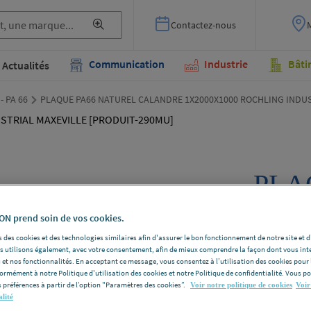
Contactez-nous
Communication
Industrie
Bâti
Actualités
 - PA 66
PLAQUE PA66 NATUREL CALANDRE 1X2000X1000 ROCHLING INDUS
PLA
CAL
N prend soin de vos cookies.
ROC
 des cookies et des technologies similaires afin d'assurer le bon fonctionnement de notre site et 
les utilisons également, avec votre consentement, afin de mieux comprendre la façon dont vous int
MAX
 et nos fonctionnalités. En acceptant ce message, vous consentez à l’utilisation des cookies pour 
formément à notre Politique d'utilisation des cookies et notre Politique de confidentialité. Vous 
 préférences à partir de l’option "Paramètres des cookies”.
290
Voir notre politique de cookies
Voir
alité