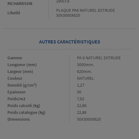
290LY.6
RICHARDSON
PLAQUE PA6 NATUREL EXTRUDE
Libellé
50X3000X620
AUTRES CARACTÉRISTIQUES
Gamme
Gamme
PA 6 NATUREL EXTRUDÉ
Longueur (mm)
Longueur
3000mm.
(mm)
Largeur (mm)
Largeur
620mm.
(mm)
Couleur
Couleur
NATUREL
Densité (g/cm³)
Densité
1,27
(g/cm³)
Epaisseur
Epaisseur
50
Poids/m2
Poids/m2
7,62
Poids calculé (kg)
Poids
22,86
calculé
Poids catalogue (kg)
Poids
22,86
(kg)
catalogue
Dimensions
Dimensions
50X3000X620
(kg)