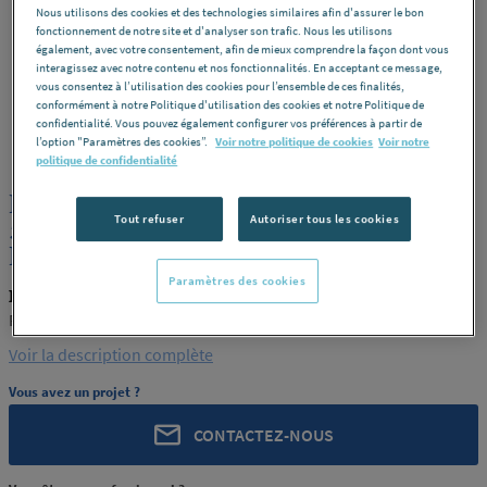
Nous utilisons des cookies et des technologies similaires afin d'assurer le bon
fonctionnement de notre site et d'analyser son trafic. Nous les utilisons
également, avec votre consentement, afin de mieux comprendre la façon dont vous
interagissez avec notre contenu et nos fonctionnalités. En acceptant ce message,
vous consentez à l’utilisation des cookies pour l’ensemble de ces finalités,
conformément à notre Politique d'utilisation des cookies et notre Politique de
confidentialité. Vous pouvez également configurer vos préférences à partir de
ROCHLING
REF : 290LY
l’option "Paramètres des cookies”.
Voir notre politique de cookies
Voir notre
politique de confidentialité
PLAQUE PA6 NATUREL EXTRUDE
Tout refuser
Autoriser tous les cookies
50X3000X620 ROCHLING INDUSTRIAL
MAXEVILLE [PRODUIT-290LY]
Paramètres des cookies
ROCHLING PRODUIT-290LY
ROCHLING INDUSTRIAL MAXEVILLE [PRODUIT-290LY]
Voir la description complète
Vous avez un projet ?
CONTACTEZ-NOUS