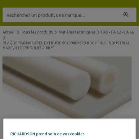
Accueil
Tous les produits
Matières techniques
PA6 - PA 12 - PA 66
PLAQUE PA6 NATUREL EXTRUDE 50X3000X620 ROCHLING INDUSTRIAL
MAXEVILLE [PRODUIT-290LY]
RICHARDSON prend soin de vos cookies.