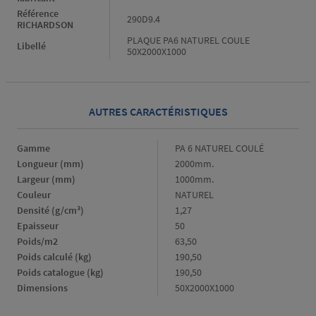
Référence
290D9.4
RICHARDSON
PLAQUE PA6 NATUREL COULE
Libellé
50X2000X1000
AUTRES CARACTÉRISTIQUES
Gamme
Gamme
PA 6 NATUREL COULÉ
Longueur (mm)
Longueur
2000mm.
(mm)
Largeur (mm)
Largeur
1000mm.
(mm)
Couleur
Couleur
NATUREL
Densité (g/cm³)
Densité
1,27
(g/cm³)
Epaisseur
Epaisseur
50
Poids/m2
Poids/m2
63,50
Poids calculé (kg)
Poids
190,50
calculé
Poids catalogue (kg)
Poids
190,50
(kg)
catalogue
Dimensions
Dimensions
50X2000X1000
(kg)