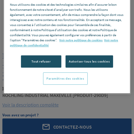
Nous utilisons des cookies et des technologies similaires afin d'assurer le bon
fonctionnement de notre site et d'analyser son trafic. Nous les utilisons
également, avec votre consentement, afin de mieux comprendre la façon dont vous
interagissez avec notre contenu et nos fonctionnalités. En acceptant ce message,
vous consentez à l’utilisation des cookies pour l’ensemble de ces finalités,
conformément à notre Politique d'utilisation des cookies et notre Politique de
confidentialité. Vous pouvez également configurer vos préférences à partir de
ROCHLING
REF : 290D9
l’option "Paramètres des cookies”.
Voir notre politique de cookies
Voir notre
politique de confidentialité
PLAQUE PA6 NATUREL COULE
50X2000X1000 ROCHLING
Tout refuser
Autoriser tous les cookies
INDUSTRIAL MAXEVILLE [PRODUIT-
290D9]
Paramètres des cookies
ROCHLING PRODUIT-290D9
ROCHLING INDUSTRIAL MAXEVILLE [PRODUIT-290D9]
Voir la description complète
Vous avez un projet ?
CONTACTEZ-NOUS