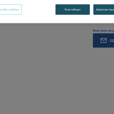
ROCHLING
s des cookies
Tout refuser
Autoriser tou
ROCHLING I
Voir la desc
Vous avez un p
C