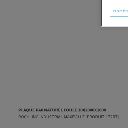
Paramètre
PLAQUE PA6 NATUREL COULE 10X2000X1000
ROCHLING INDUSTRIAL MAXEVILLE [PRODUIT-172R7]