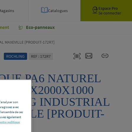
Espace Pro
Magasins
Catalogues
Se connecter
ment
Eco-panneaux
L MAXEVILLE [PRODUIT-172R7]
ROCHLING
REF : 172R7
QUE PA6 NATUREL
LE 10X2000X1000
HLING INDUSTRIAL
d'analyser son
eragissez avec
EVILLE [PRODUIT-
l’ensemble de ces
pouvez également
7]
notre politique