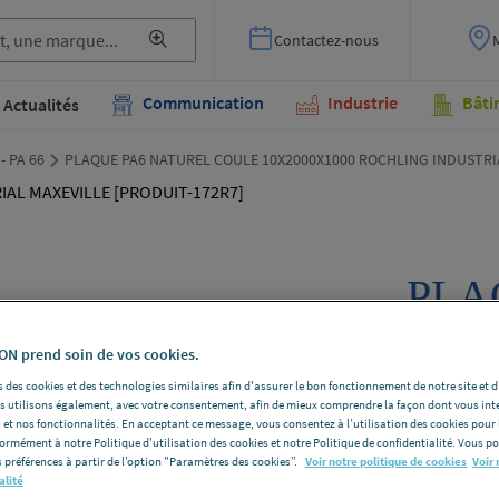
Contactez-nous
Communication
Industrie
Bâti
Actualités
 - PA 66
PLAQUE PA6 NATUREL COULE 10X2000X1000 ROCHLING INDUSTRIA
PLA
COU
N prend soin de vos cookies.
ROC
 des cookies et des technologies similaires afin d'assurer le bon fonctionnement de notre site et 
les utilisons également, avec votre consentement, afin de mieux comprendre la façon dont vous int
MAX
 et nos fonctionnalités. En acceptant ce message, vous consentez à l’utilisation des cookies pour 
formément à notre Politique d'utilisation des cookies et notre Politique de confidentialité. Vous 
172R
 préférences à partir de l’option "Paramètres des cookies”.
Voir notre politique de cookies
Voir 
alité