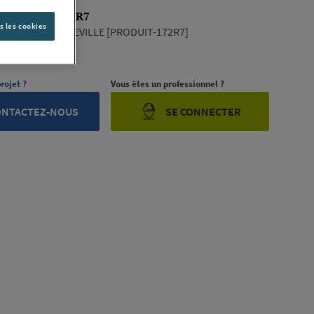
 PRODUIT-172R7
s les cookies
NDUSTRIAL MAXEVILLE [PRODUIT-172R7]
ription complète
rojet ?
Vous êtes un professionnel ?
ONTACTEZ-NOUS
SE CONNECTER