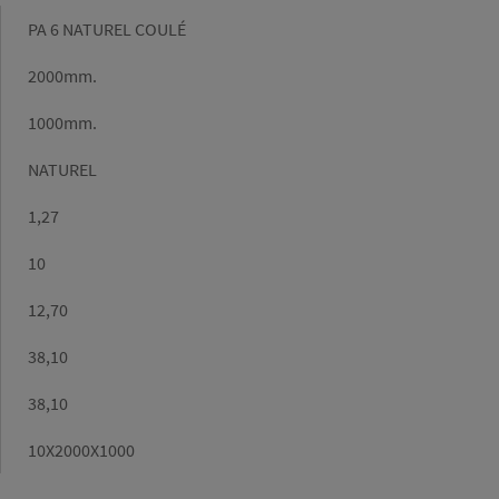
Gamme
PA 6 NATUREL COULÉ
Longueur
2000mm.
(mm)
Largeur
1000mm.
(mm)
Couleur
NATUREL
Densité
1,27
(g/cm³)
Epaisseur
10
Poids/m2
12,70
Poids
38,10
calculé
(kg)
Poids
38,10
catalogue
(kg)
Dimensions
10X2000X1000