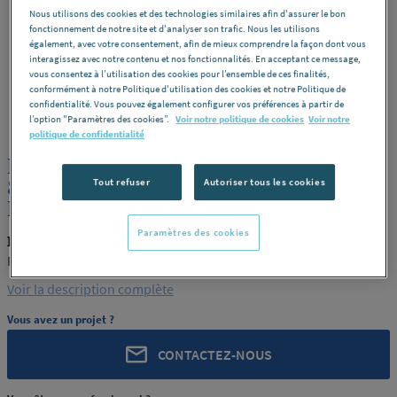
Nous utilisons des cookies et des technologies similaires afin d'assurer le bon
fonctionnement de notre site et d'analyser son trafic. Nous les utilisons
également, avec votre consentement, afin de mieux comprendre la façon dont vous
interagissez avec notre contenu et nos fonctionnalités. En acceptant ce message,
vous consentez à l’utilisation des cookies pour l’ensemble de ces finalités,
conformément à notre Politique d'utilisation des cookies et notre Politique de
confidentialité. Vous pouvez également configurer vos préférences à partir de
ROCHLING
REF : 290LG
l’option "Paramètres des cookies”.
Voir notre politique de cookies
Voir notre
politique de confidentialité
PLAQUE PA6 NATUREL CALANDRE
8X3000X620 ROCHLING INDUSTRIAL
Tout refuser
Autoriser tous les cookies
MAXEVILLE [PRODUIT-290LG]
Paramètres des cookies
ROCHLING PRODUIT-290LG
ROCHLING INDUSTRIAL MAXEVILLE [PRODUIT-290LG]
Voir la description complète
Vous avez un projet ?
CONTACTEZ-NOUS