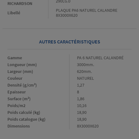
290LG.0
RICHARDSON
PLAQUE PA6 NATUREL CALANDRE
Libellé
8X3000X620
AUTRES CARACTÉRISTIQUES
Gamme
Gamme
PA 6 NATUREL CALANDRÉ
Longueur (mm)
Longueur
3000mm.
(mm)
Largeur (mm)
Largeur
620mm.
(mm)
Couleur
Couleur
NATUREL
Densité (g/cm³)
Densité
1,27
(g/cm³)
Epaisseur
Epaisseur
8
Surface (m²)
Surface
1,86
(m²)
Poids/m2
Poids/m2
10,16
Poids calculé (kg)
Poids
18,90
calculé
Poids catalogue (kg)
Poids
18,90
(kg)
catalogue
Dimensions
Dimensions
8X3000X620
(kg)