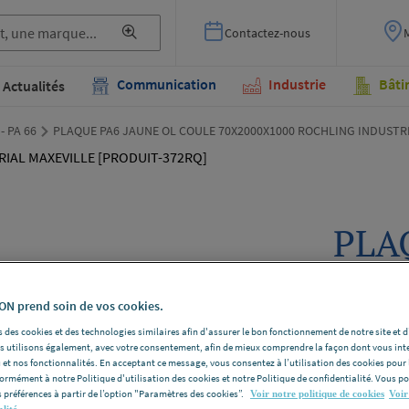
Contactez-nous
Communication
Industrie
Bâti
Actualités
 - PA 66
PLAQUE PA6 JAUNE OL COULE 70X2000X1000 ROCHLING INDUSTRI
PLA
COU
ROC
N prend soin de vos cookies.
 des cookies et des technologies similaires afin d'assurer le bon fonctionnement de notre site et 
MAX
les utilisons également, avec votre consentement, afin de mieux comprendre la façon dont vous int
 et nos fonctionnalités. En acceptant ce message, vous consentez à l’utilisation des cookies pour 
372
formément à notre Politique d'utilisation des cookies et notre Politique de confidentialité. Vous 
 préférences à partir de l’option "Paramètres des cookies”.
Voir notre politique de cookies
Voir