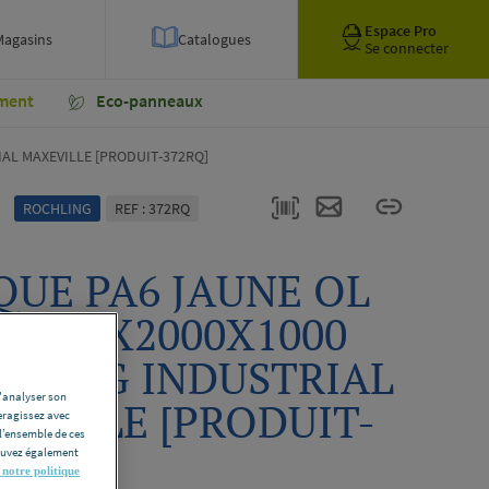
Espace Pro
Magasins
Catalogues
Se connecter
ment
Eco-panneaux
AL MAXEVILLE [PRODUIT-372RQ]
ROCHLING
REF : 372RQ
QUE PA6 JAUNE OL
LE 70X2000X1000
HLING INDUSTRIAL
d'analyser son
EVILLE [PRODUIT-
eragissez avec
l’ensemble de ces
RQ]
pouvez également
 notre politique