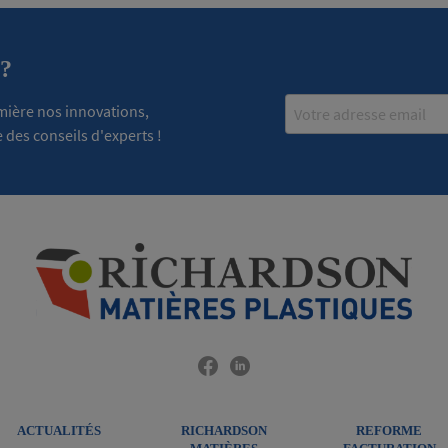
 ?
Email
emière nos innovations,
 des conseils d'experts !
ACTUALITÉS
RICHARDSON
REFORME