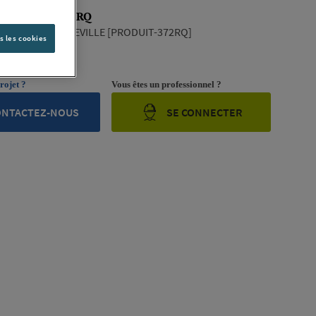
 PRODUIT-372RQ
NDUSTRIAL MAXEVILLE [PRODUIT-372RQ]
s les cookies
ription complète
rojet ?
Vous êtes un professionnel ?
ONTACTEZ-NOUS
SE CONNECTER