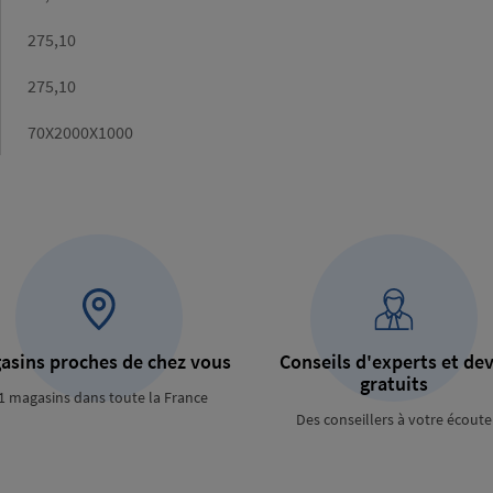
Poids
275,10
calculé
(kg)
Poids
275,10
catalogue
(kg)
Dimensions
70X2000X1000
asins proches de chez vous
Conseils d'experts et dev
gratuits
1 magasins dans toute la France
Des conseillers à votre écoute