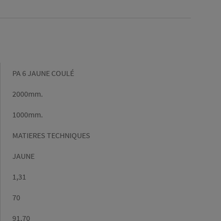
Gamme
PA 6 JAUNE COULÉ
Longueur
2000mm.
(mm)
Largeur
1000mm.
(mm)
Matière
MATIERES TECHNIQUES
Couleur
JAUNE
Densité
1,31
(g/cm³)
Epaisseur
70
Poids/m2
91,70