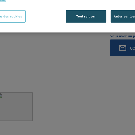
alité
ROCHLING
ROCHLING I
s des cookies
Tout refuser
Autoriser tou
Voir la desc
Vous avez un p
C