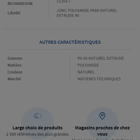
11203.7
RICHARDSON
JONC POLYAMIDE PA66 NATUREL
Libellé
EXTRUDE 90
AUTRES CARACTÉRISTIQUES
Gamme
Gamme
PA 66 NATUREL EXTRUDÉ
Matière
Matière
POLYAMIDE
Couleur
Couleur
NATUREL
Marché
Marché
MATIERES TECHNIQUES
Large choix de produits
Magasins proches de chez
vous
2 500 références des plus grandes