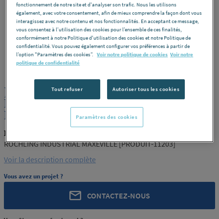
fonctionnement de notre site et d'analyser son trafic. Nous les utilisons
également, avec votre consentement, afin de mieux comprendre la façon dont vous
interagissez avec notre contenu et nos fonctionnalités. En acceptant ce message,
vous consentez à l’utilisation des cookies pour l’ensemble de ces finalités,
conformément à notre Politique d'utilisation des cookies et notre Politique de
confidentialité. Vous pouvez également configurer vos préférences à partir de
l’option "Paramètres des cookies”.
Voir notre politique de cookies
Voir notre
ROCHLING
REF : 11203
politique de confidentialité
JONC POLYAMIDE PA66 NATUREL
Tout refuser
Autoriser tous les cookies
EXTRUDE 90 ROCHLING INDUSTRIAL
MAXEVILLE [PRODUIT-11203]
Paramètres des cookies
ROCHLING PRODUIT-11203
ROCHLING INDUSTRIAL MAXEVILLE [PRODUIT-11203]
Voir la description complète
Vous avez un projet ?
CONTACTEZ-NOUS