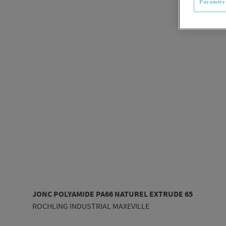
Paramètre
JONC POLYAMIDE PA66 NATUREL EXTRUDE 65
ROCHLING INDUSTRIAL MAXEVILLE