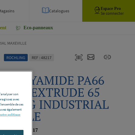
Espace Pro
Magasins
Catalogues
Se connecter
ent
Eco-panneaux
IAL MAXEVILLE
ROCHLING
REF : 48217
C POLYAMIDE PA66
UREL EXTRUDE 65
d'analyser son
HLING INDUSTRIAL
eragissez avec
l’ensemble de ces
pouvez également
EVILLE
notre politique
 PRODUIT-48217