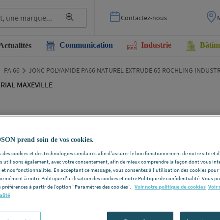
Contactez-nous
Communication
Industrie
Bâtim
Actualités
 - PA 66
JONC POLYAMIDE PA66 NATUREL EXTRUDE 65 ROCHLING INDUSTR
JON
N prend soin de vos cookies.
NAT
 des cookies et des technologies similaires afin d'assurer le bon fonctionnement de notre site et 
ROC
les utilisons également, avec votre consentement, afin de mieux comprendre la façon dont vous int
 et nos fonctionnalités. En acceptant ce message, vous consentez à l’utilisation des cookies pour 
formément à notre Politique d'utilisation des cookies et notre Politique de confidentialité. Vous 
MAX
 préférences à partir de l’option "Paramètres des cookies”.
Voir notre politique de cookies
Voir 
alité
ROCHLING