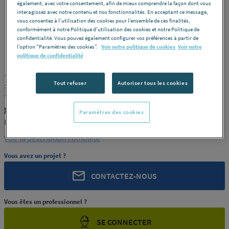
également, avec votre consentement, afin de mieux comprendre la façon dont vous
interagissez avec notre contenu et nos fonctionnalités. En acceptant ce message,
vous consentez à l’utilisation des cookies pour l’ensemble de ces finalités,
conformément à notre Politique d'utilisation des cookies et notre Politique de
confidentialité. Vous pouvez également configurer vos préférences à partir de
ROCHLING
REF : 9085K
l’option "Paramètres des cookies”.
Voir notre politique de cookies
Voir notre
politique de confidentialité
JONC POLYAMIDE PA66 NATUREL
Tout refuser
Autoriser tous les cookies
EXTRUDE 4 ENSINGER FRANCE
ROCHLING PRODUIT-9085K
Paramètres des cookies
ENSINGER FRANCE
Voir la description complète
Vous avez un projet ?
CONTACTEZ-NOUS
Vous êtes un professionnel ?
SE CONNECTER