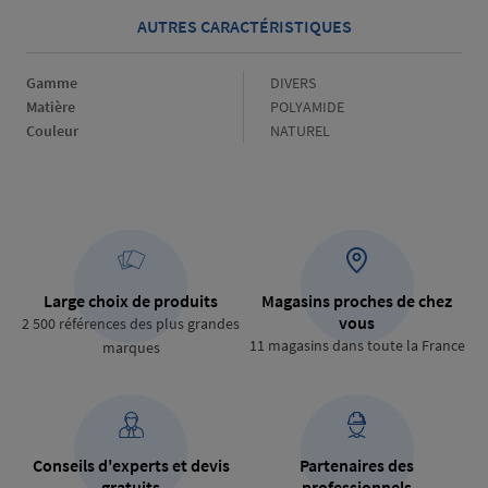
AUTRES CARACTÉRISTIQUES
Gamme
Gamme
DIVERS
Matière
Matière
POLYAMIDE
Couleur
Couleur
NATUREL
Large choix de produits
Magasins proches de chez
vous
2 500 références des plus grandes
11 magasins dans toute la France
marques
Conseils d'experts et devis
Partenaires des
gratuits
professionnels