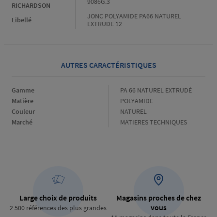
9086G.3
RICHARDSON
JONC POLYAMIDE PA66 NATUREL
Libellé
EXTRUDE 12
AUTRES CARACTÉRISTIQUES
Gamme
Gamme
PA 66 NATUREL EXTRUDÉ
Matière
Matière
POLYAMIDE
Couleur
Couleur
NATUREL
Marché
Marché
MATIERES TECHNIQUES
Large choix de produits
Magasins proches de chez
vous
2 500 références des plus grandes