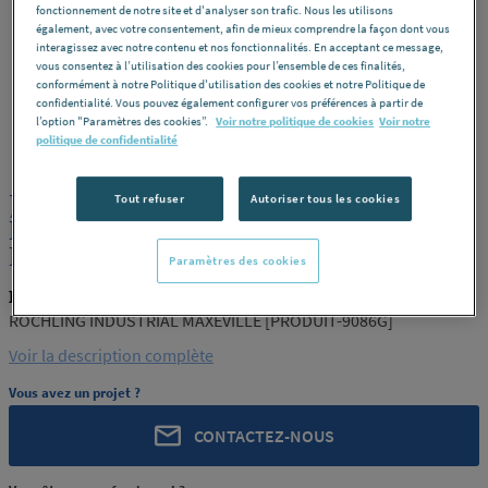
fonctionnement de notre site et d'analyser son trafic. Nous les utilisons
également, avec votre consentement, afin de mieux comprendre la façon dont vous
interagissez avec notre contenu et nos fonctionnalités. En acceptant ce message,
vous consentez à l’utilisation des cookies pour l’ensemble de ces finalités,
conformément à notre Politique d'utilisation des cookies et notre Politique de
confidentialité. Vous pouvez également configurer vos préférences à partir de
l’option "Paramètres des cookies”.
Voir notre politique de cookies
Voir notre
ROCHLING
REF : 9086G
politique de confidentialité
JONC POLYAMIDE PA66 NATUREL
Tout refuser
Autoriser tous les cookies
EXTRUDE 12 ROCHLING INDUSTRIAL
MAXEVILLE [PRODUIT-9086G]
Paramètres des cookies
ROCHLING PRODUIT-9086G
ROCHLING INDUSTRIAL MAXEVILLE [PRODUIT-9086G]
Voir la description complète
Vous avez un projet ?
CONTACTEZ-NOUS