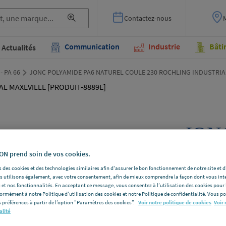
Contactez-nous
Communication
Industrie
Bâti
Actualités
 - PA 66
JONC POLYAMIDE PA6 NATUREL COULE 230 ROCHLING INDUSTRIAL
JON
NAT
N prend soin de vos cookies.
ROC
 des cookies et des technologies similaires afin d'assurer le bon fonctionnement de notre site et 
les utilisons également, avec votre consentement, afin de mieux comprendre la façon dont vous int
 et nos fonctionnalités. En acceptant ce message, vous consentez à l’utilisation des cookies pour 
MAX
formément à notre Politique d'utilisation des cookies et notre Politique de confidentialité. Vous 
 préférences à partir de l’option "Paramètres des cookies”.
Voir notre politique de cookies
Voir 
8889
alité