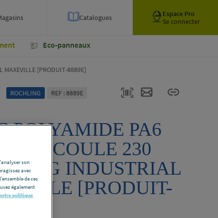
Espace Pro
Magasins
Catalogues
Se connecter
ment
Eco-panneaux
 MAXEVILLE [PRODUIT-8889E]
ROCHLING
REF : 8889E
C POLYAMIDE PA6
UREL COULE 230
HLING INDUSTRIAL
d'analyser son
eragissez avec
l’ensemble de ces
EVILLE [PRODUIT-
pouvez également
notre politique
E]