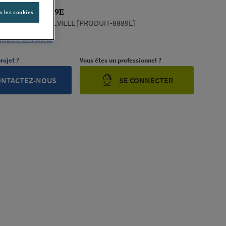
 PRODUIT-8889E
s les cookies
NDUSTRIAL MAXEVILLE [PRODUIT-8889E]
ription complète
rojet ?
Vous êtes un professionnel ?
ONTACTEZ-NOUS
SE CONNECTER