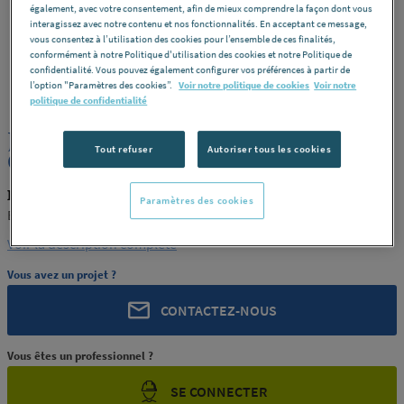
également, avec votre consentement, afin de mieux comprendre la façon dont vous
interagissez avec notre contenu et nos fonctionnalités. En acceptant ce message,
vous consentez à l’utilisation des cookies pour l’ensemble de ces finalités,
conformément à notre Politique d'utilisation des cookies et notre Politique de
confidentialité. Vous pouvez également configurer vos préférences à partir de
ROCHLING
REF : 8889G
l’option "Paramètres des cookies”.
Voir notre politique de cookies
Voir notre
politique de confidentialité
JONC POLYAMIDE PA6 NATUREL
Tout refuser
Autoriser tous les cookies
COULE 220 ENSINGER FRANCE
ROCHLING PRODUIT-8889G
Paramètres des cookies
ENSINGER FRANCE
Voir la description complète
Vous avez un projet ?
CONTACTEZ-NOUS
Vous êtes un professionnel ?
SE CONNECTER