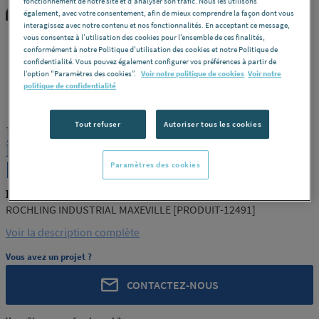
fonctionnement de notre site et d'analyser son trafic. Nous les utilisons
également, avec votre consentement, afin de mieux comprendre la façon dont vous
interagissez avec notre contenu et nos fonctionnalités. En acceptant ce message,
vous consentez à l’utilisation des cookies pour l’ensemble de ces finalités,
conformément à notre Politique d'utilisation des cookies et notre Politique de
confidentialité. Vous pouvez également configurer vos préférences à partir de
l’option "Paramètres des cookies”.
Voir notre politique de cookies
Voir notre
ROCHLING
REF : 12491
politique de confidentialité
Tout refuser
Autoriser tous les cookies
JONC POLYAMIDE PA6 MO NOIR XT 50
ROCHLING INDUSTRIAL MAXEVILLE
[PRODUIT-12491]
Paramètres des cookies
ROCHLING PRODUIT-12491
ROCHLING INDUSTRIAL MAXEVILLE [PRODUIT-12491]
Voir la description complète
Vous avez un projet ?
CONTACTEZ-NOUS