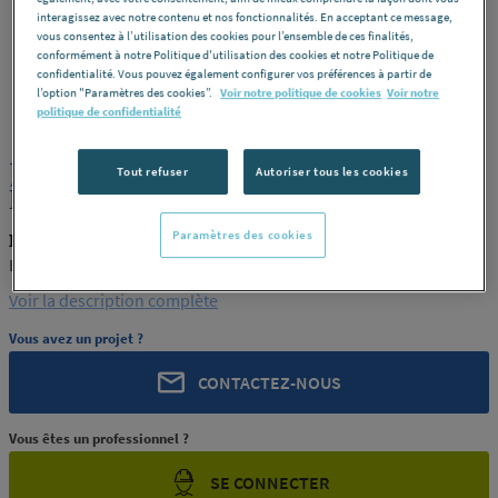
interagissez avec notre contenu et nos fonctionnalités. En acceptant ce message,
vous consentez à l’utilisation des cookies pour l’ensemble de ces finalités,
conformément à notre Politique d'utilisation des cookies et notre Politique de
confidentialité. Vous pouvez également configurer vos préférences à partir de
l’option "Paramètres des cookies”.
Voir notre politique de cookies
Voir notre
ROCHLING
REF : 290BH
politique de confidentialité
JONC PA66 GF30 NOIR XT 50
Tout refuser
Autoriser tous les cookies
ENSINGER FRANCE
Paramètres des cookies
ROCHLING PRODUIT-290BH
ENSINGER FRANCE
Voir la description complète
Vous avez un projet ?
CONTACTEZ-NOUS
Vous êtes un professionnel ?
SE CONNECTER