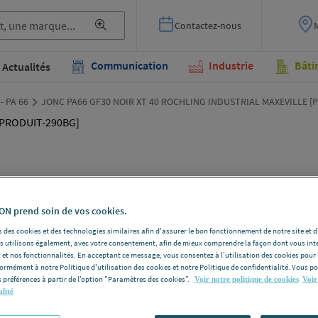
Contactez-nous
Communication
Industrie
Bâti
Actualités
 - PA 66
JONC PA66 GF30 NOIR XT 40 ROCHLING INDUSTRIAL MAXEVILLE [
JON
XT 
N prend soin de vos cookies.
 des cookies et des technologies similaires afin d'assurer le bon fonctionnement de notre site et 
IND
les utilisons également, avec votre consentement, afin de mieux comprendre la façon dont vous int
 et nos fonctionnalités. En acceptant ce message, vous consentez à l’utilisation des cookies pour 
[PR
formément à notre Politique d'utilisation des cookies et notre Politique de confidentialité. Vous 
 préférences à partir de l’option "Paramètres des cookies”.
Voir notre politique de cookies
Voir
alité
ROCHLING