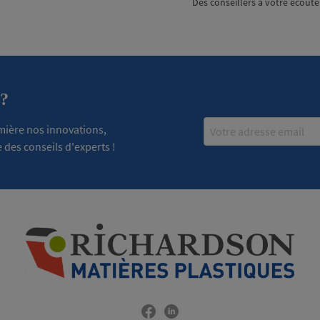
Des conseillers à votre écoute
 ?
Email
emière nos innovations,
 des conseils d'experts !