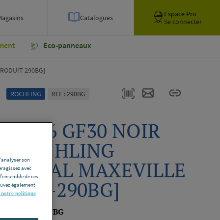
Espace Pro
Magasins
Catalogues
Se connecter
ment
Eco-panneaux
PRODUIT-290BG]
ROCHLING
REF : 290BG
C PA66 GF30 NOIR
40 ROCHLING
d'analyser son
USTRIAL MAXEVILLE
eragissez avec
l’ensemble de ces
ODUIT-290BG]
pouvez également
 notre politique
 PRODUIT-290BG