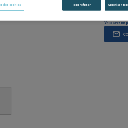
ROCHLING I
s des cookies
Tout refuser
Autoriser tou
Voir la desc
Vous avez un p
C