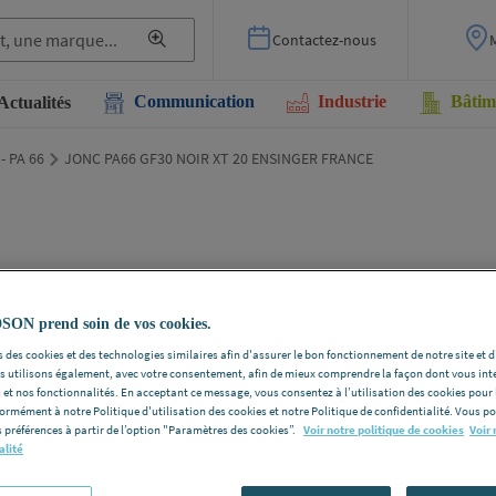
Contactez-nous
Communication
Industrie
Bâtim
Actualités
 - PA 66
JONC PA66 GF30 NOIR XT 20 ENSINGER FRANCE
JON
XT 
N prend soin de vos cookies.
 des cookies et des technologies similaires afin d'assurer le bon fonctionnement de notre site et 
FRA
les utilisons également, avec votre consentement, afin de mieux comprendre la façon dont vous int
 et nos fonctionnalités. En acceptant ce message, vous consentez à l’utilisation des cookies pour 
formément à notre Politique d'utilisation des cookies et notre Politique de confidentialité. Vous 
 préférences à partir de l’option "Paramètres des cookies”.
Voir notre politique de cookies
Voir 
ROCHLING
alité
ENSINGER F
Voir la desc