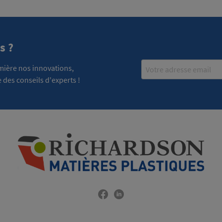
s ?
Email
emière nos innovations,
 des conseils d'experts !