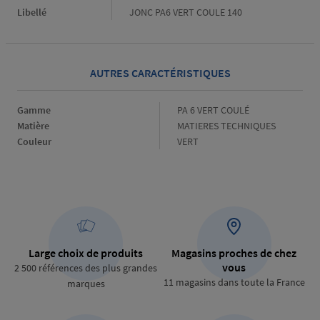
Libellé
JONC PA6 VERT COULE 140
AUTRES CARACTÉRISTIQUES
Gamme
Gamme
PA 6 VERT COULÉ
Matière
Matière
MATIERES TECHNIQUES
Couleur
Couleur
VERT
Large choix de produits
Magasins proches de chez
vous
2 500 références des plus grandes
11 magasins dans toute la France
marques