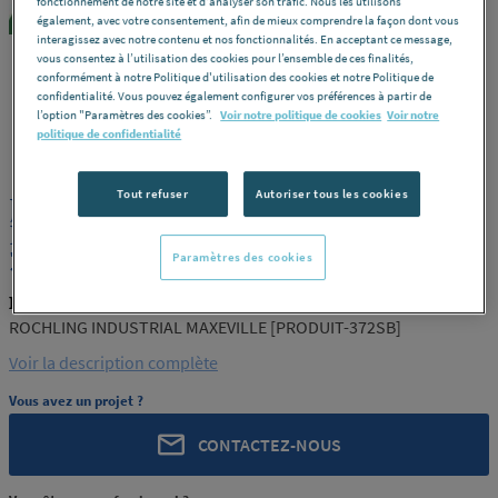
fonctionnement de notre site et d'analyser son trafic. Nous les utilisons
également, avec votre consentement, afin de mieux comprendre la façon dont vous
interagissez avec notre contenu et nos fonctionnalités. En acceptant ce message,
vous consentez à l’utilisation des cookies pour l’ensemble de ces finalités,
conformément à notre Politique d'utilisation des cookies et notre Politique de
confidentialité. Vous pouvez également configurer vos préférences à partir de
l’option "Paramètres des cookies”.
Voir notre politique de cookies
Voir notre
ROCHLING
REF : 372SB
politique de confidentialité
Tout refuser
Autoriser tous les cookies
JONC PA6 VERT COULE 140 ROCHLING
INDUSTRIAL MAXEVILLE [PRODUIT-
372SB]
Paramètres des cookies
ROCHLING PRODUIT-372SB
ROCHLING INDUSTRIAL MAXEVILLE [PRODUIT-372SB]
Voir la description complète
Vous avez un projet ?
CONTACTEZ-NOUS