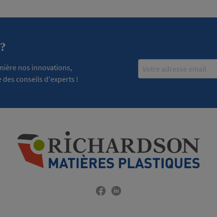
 ?
Email
emière nos innovations,
 des conseils d'experts !