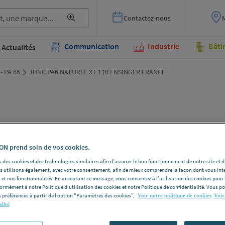
Contactez-nous
Communication
Industrie
Bâti
Actualités
 - PA 66
JONC PA6 NATUREL XT 110 ENSINGER FRANCE
JON
110
N prend soin de vos cookies.
 des cookies et des technologies similaires afin d'assurer le bon fonctionnement de notre site et 
les utilisons également, avec votre consentement, afin de mieux comprendre la façon dont vous int
ROCHLING
 et nos fonctionnalités. En acceptant ce message, vous consentez à l’utilisation des cookies pour 
ENSINGER F
formément à notre Politique d'utilisation des cookies et notre Politique de confidentialité. Vous 
 préférences à partir de l’option "Paramètres des cookies”.
Voir notre politique de cookies
Voir
Voir la desc
alité
Vous avez un p