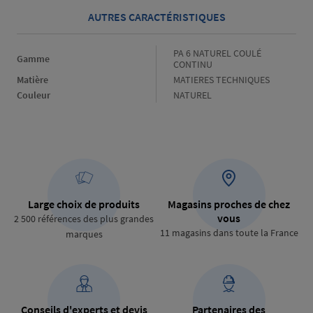
AUTRES CARACTÉRISTIQUES
Gamme
PA 6 NATUREL COULÉ
Gamme
CONTINU
Matière
Matière
MATIERES TECHNIQUES
Couleur
Couleur
NATUREL
Large choix de produits
Magasins proches de chez
vous
2 500 références des plus grandes
11 magasins dans toute la France
marques
Conseils d'experts et devis
Partenaires des