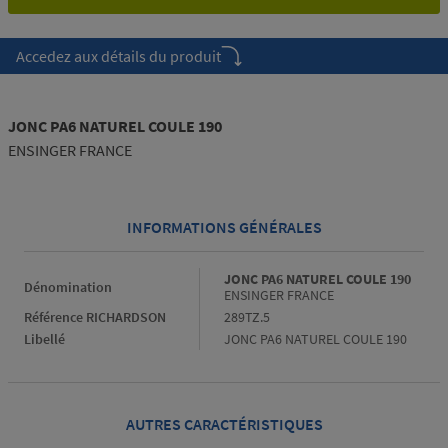
Accedez aux détails du produit
JONC PA6 NATUREL COULE 190
ENSINGER FRANCE
INFORMATIONS GÉNÉRALES
Informations générales
JONC PA6 NATUREL COULE 190
Dénomination
ENSINGER FRANCE
Référence RICHARDSON
289TZ.5
Libellé
JONC PA6 NATUREL COULE 190
AUTRES CARACTÉRISTIQUES