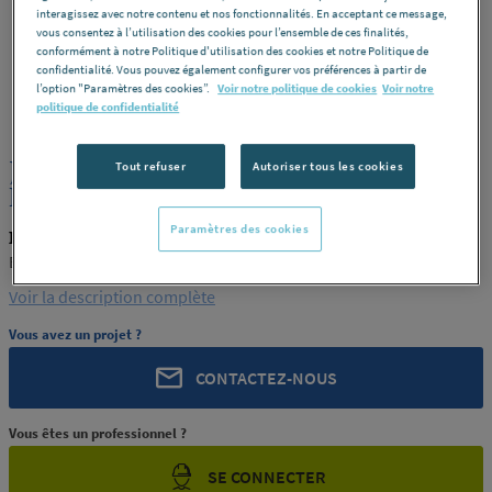
interagissez avec notre contenu et nos fonctionnalités. En acceptant ce message,
vous consentez à l’utilisation des cookies pour l’ensemble de ces finalités,
conformément à notre Politique d'utilisation des cookies et notre Politique de
confidentialité. Vous pouvez également configurer vos préférences à partir de
l’option "Paramètres des cookies”.
Voir notre politique de cookies
Voir notre
ROCHLING
REF : 289TZ
politique de confidentialité
JONC PA6 NATUREL COULE 190
Tout refuser
Autoriser tous les cookies
ENSINGER FRANCE
Paramètres des cookies
ROCHLING PRODUIT-289TZ
ENSINGER FRANCE
Voir la description complète
Vous avez un projet ?
CONTACTEZ-NOUS
Vous êtes un professionnel ?
SE CONNECTER