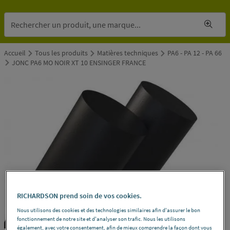
Accueil
Tous les produits
Matières techniques
PA6 - PA 12 - PA 66
JONC PA6 MO NOIR XT 10 ENSINGER FRANCE
RICHARDSON prend soin de vos cookies.
Nous utilisons des cookies et des technologies similaires afin d'assurer le bon
fonctionnement de notre site et d'analyser son trafic. Nous les utilisons
également, avec votre consentement, afin de mieux comprendre la façon dont vous