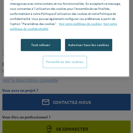
interagissez avec notre contenu et nos fonctionnalités. En acceptant ce message,
vous consentez à l’utilisation des cookies pour l’ensemble de ces finalités,
conformément à notre Politique d'utilisation des cookies et notre Politique de
confidentialité. Vous pouvez également configurer vos préférences à partir de
l’option "Paramètres des cookies”.
Voir notre politique de cookies
Voir notre
ROCHLING
REF : 72169
politique de confidentialité
JONC PA6 MO NOIR XT 10 ENSINGER
Tout refuser
Autoriser tous les cookies
FRANCE
Paramètres des cookies
ROCHLING PRODUIT-72169
ENSINGER FRANCE
Voir la description complète
Vous avez un projet ?
CONTACTEZ-NOUS
Vous êtes un professionnel ?
SE CONNECTER