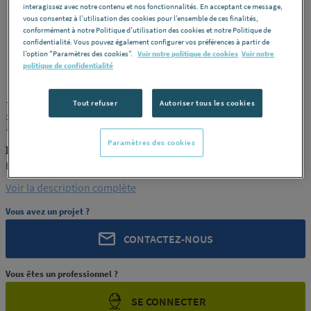
interagissez avec notre contenu et nos fonctionnalités. En acceptant ce message,
vous consentez à l’utilisation des cookies pour l’ensemble de ces finalités,
conformément à notre Politique d'utilisation des cookies et notre Politique de
confidentialité. Vous pouvez également configurer vos préférences à partir de
l’option "Paramètres des cookies”.
Voir notre politique de cookies
Voir notre
ROCHLING
REF : 289UE
politique de confidentialité
JONC PA6 MO NOIR COULE 55
Tout refuser
Autoriser tous les cookies
ENSINGER FRANCE
Paramètres des cookies
ROCHLING PRODUIT-289UE
ENSINGER FRANCE
Voir la description complète
Vous avez un projet ?
CONTACTEZ-NOUS
Vous êtes un professionnel ?
SE CONNECTER