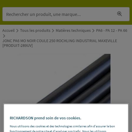
Accueil
Tous les produits
Matières techniques
PA6 - PA 12 - PA 66
JONC PA6 MO NOIR COULE 250 ROCHLING INDUSTRIAL MAXEVILLE
[PRODUIT-289UV]
RICHARDSON prend soin de vos cookies.
Nous utilisons des cookies et des technologies similaires afin d'assurer le bon
fonctionnement de notre site et d'analyser son trafic. Nous les utilisons