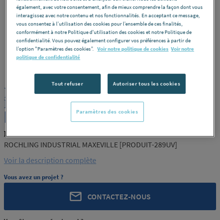
également, avec votre consentement, afin de mieux comprendre la façon dont vous
interagissez avec notre contenu et nos fonctionnalités. En acceptant ce message,
vous consentez à l’utilisation des cookies pour l’ensemble de ces finalités,
conformément à notre Politique d'utilisation des cookies et notre Politique de
confidentialité. Vous pouvez également configurer vos préférences à partir de
l’option "Paramètres des cookies”.
Voir notre politique de cookies
Voir notre
politique de confidentialité
ROCHLING
REF : 289UV
Tout refuser
Autoriser tous les cookies
JONC PA6 MO NOIR COULE 250
ROCHLING INDUSTRIAL MAXEVILLE
[PRODUIT-289UV]
Paramètres des cookies
ROCHLING PRODUIT-289UV
ROCHLING INDUSTRIAL MAXEVILLE [PRODUIT-289UV]
Voir la description complète
Vous avez un projet ?
CONTACTEZ-NOUS