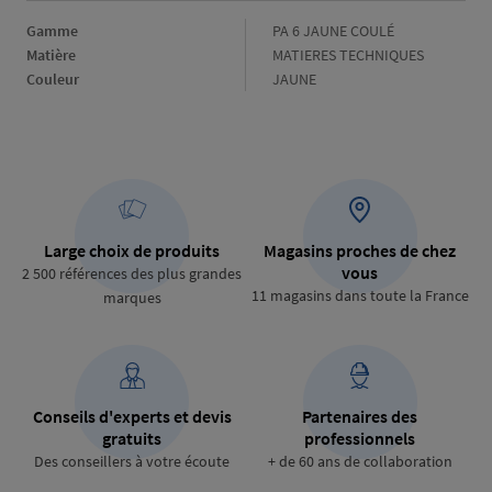
Gamme
Gamme
PA 6 JAUNE COULÉ
Matière
Matière
MATIERES TECHNIQUES
Couleur
Couleur
JAUNE
Large choix de produits
Magasins proches de chez
vous
2 500 références des plus grandes
11 magasins dans toute la France
marques
Conseils d'experts et devis
Partenaires des
gratuits
professionnels
Des conseillers à votre écoute
+ de 60 ans de collaboration