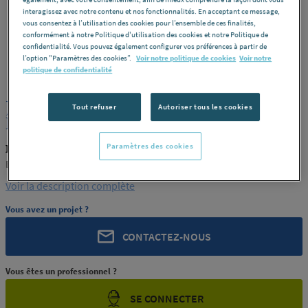
interagissez avec notre contenu et nos fonctionnalités. En acceptant ce message,
vous consentez à l’utilisation des cookies pour l’ensemble de ces finalités,
conformément à notre Politique d'utilisation des cookies et notre Politique de
confidentialité. Vous pouvez également configurer vos préférences à partir de
l’option "Paramètres des cookies”.
Voir notre politique de cookies
Voir notre
ROCHLING
REF : 372R7
politique de confidentialité
JONC PA6 JAUNE OL COULE 70
Tout refuser
Autoriser tous les cookies
ENSINGER FRANCE
Paramètres des cookies
ROCHLING PRODUIT-372R7
ENSINGER FRANCE
Voir la description complète
Vous avez un projet ?
CONTACTEZ-NOUS
Vous êtes un professionnel ?
SE CONNECTER