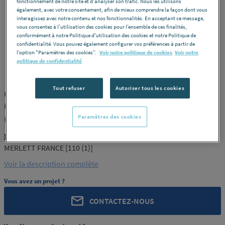
fonctionnement de notre site et d'analyser son trafic. Nous les utilisons
également, avec votre consentement, afin de mieux comprendre la façon dont vous
interagissez avec notre contenu et nos fonctionnalités. En acceptant ce message,
vous consentez à l’utilisation des cookies pour l’ensemble de ces finalités,
conformément à notre Politique d'utilisation des cookies et notre Politique de
confidentialité. Vous pouvez également configurer vos préférences à partir de
l’option "Paramètres des cookies”.
Voir notre politique de cookies
Voir notre
MERLETT
REF : 83034
politique de confidentialité
Tout refuser
Autoriser tous les cookies
GAINE PVC SPIRE PVC INTER.LISSE
OREGON 110 MERLETT FRANCE [110
(1)]
Paramètres des cookies
MERLETT 110 (1)
MERLETT FRANCE [110 (1)]
Voir la description complète
Vous avez un projet ?
CONTACTEZ-NOUS