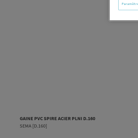
Paramètre
GAINE PVC SPIRE ACIER PLNI D.160
SEMA [D.160]