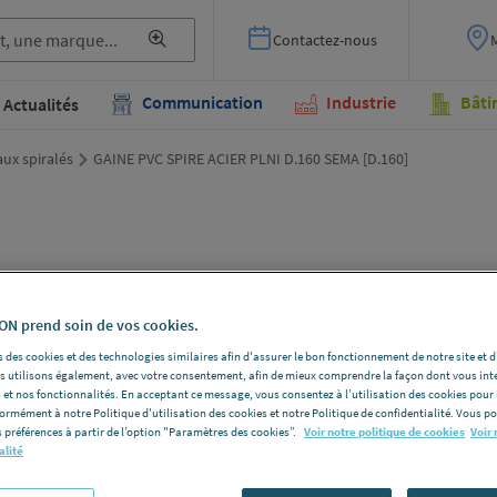
Contactez-nous
Communication
Industrie
Bâti
Actualités
ux spiralés
GAINE PVC SPIRE ACIER PLNI D.160 SEMA [D.160]
GAI
PLNI
N prend soin de vos cookies.
 des cookies et des technologies similaires afin d'assurer le bon fonctionnement de notre site et 
les utilisons également, avec votre consentement, afin de mieux comprendre la façon dont vous int
SEMA D.1
 et nos fonctionnalités. En acceptant ce message, vous consentez à l’utilisation des cookies pour 
SEMA [D.160
formément à notre Politique d'utilisation des cookies et notre Politique de confidentialité. Vous 
 préférences à partir de l’option "Paramètres des cookies”.
Voir notre politique de cookies
Voir 
Voir la desc
alité
Vous avez un p