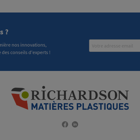
s ?
Email
emière nos innovations,
 des conseils d'experts !