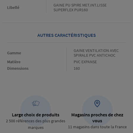
GAINE PU SPIRE MET.INT.LISSE
Libellé
SUPERFLEX PUR160
AUTRES CARACTÉRISTIQUES
Gamme
GAINE VENTILATION AVEC
Gamme
SPIRALE PVC ANTICHOC
Matière
Matière
PVC EXPANSE
Dimensions
Dimensions
160
Large choix de produits
Magasins proches de chez
vous
2 500 références des plus grandes
11 magasins dans toute la France
marques