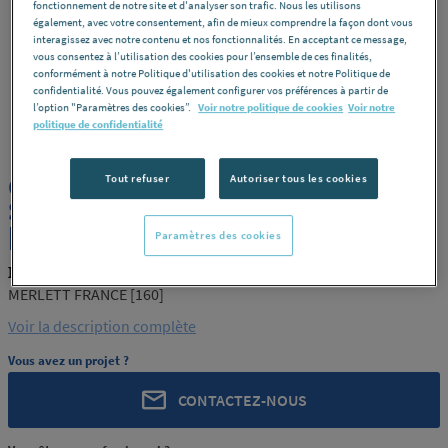
fonctionnement de notre site et d'analyser son trafic. Nous les utilisons
également, avec votre consentement, afin de mieux comprendre la façon dont vous
interagissez avec notre contenu et nos fonctionnalités. En acceptant ce message,
vous consentez à l’utilisation des cookies pour l’ensemble de ces finalités,
conformément à notre Politique d'utilisation des cookies et notre Politique de
confidentialité. Vous pouvez également configurer vos préférences à partir de
l’option "Paramètres des cookies”.
Voir notre politique de cookies
Voir notre
MERLETT
REF : 6152A
politique de confidentialité
GAINE PU SPIRE MET.INT.LISSE
Tout refuser
Autoriser tous les cookies
SUPERFLEX PUR160 MERLETT FRANCE
[160]
Paramètres des cookies
MERLETT 160
MERLETT FRANCE [160]
Voir la description complète
Vous avez un projet ?
CONTACTEZ-NOUS