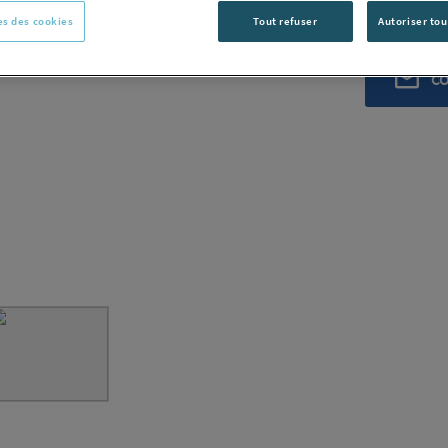
s des cookies
Tout refuser
Autoriser tou
Vous avez un p
C