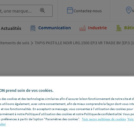
Contactez-nous
Communication
Industrie
Bâti
Actualités
êtements de sols
TAPIS PASTILLE NOIR LRG.1500 EP.3 VR TRADE BV [EP.3 (1
TAP
LRG.
N prend soin de vos cookies.
BV [
 des cookies et des technologies similaires afin d'assurer le bon fonctionnement de notre site et 
les utilisons également, avec votre consentement, afin de mieux comprendre la façon dont vous int
 et nos fonctionnalités. En acceptant ce message, vous consentez à l’utilisation des cookies pour 
formément à notre Politique d'utilisation des cookies et notre Politique de confidentialité. Vous 
VR TRADE 
 préférences à partir de l’option "Paramètres des cookies”.
Voir notre politique de cookies
Voir
VR TRADE BV 
alité
Voir la desc