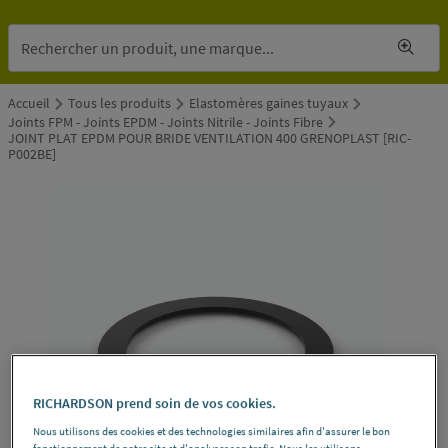
Accueil
Tous les produits
Elastomères gaines tuyaux
Joints FPM - Joints EPDM - Joints Nitrile - Joints Fibre
JOINT PLAT EPDM POUR BRIDE VENTILATION 400 GRENOPLAST [RIC-
P002BE]
RICHARDSON prend soin de vos cookies.
Nous utilisons des cookies et des technologies similaires afin d'assurer le bon
fonctionnement de notre site et d'analyser son trafic. Nous les utilisons