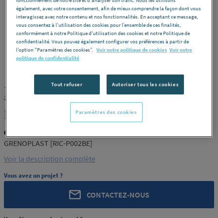
également, avec votre consentement, afin de mieux comprendre la façon dont vous
interagissez avec notre contenu et nos fonctionnalités. En acceptant ce message,
vous consentez à l’utilisation des cookies pour l’ensemble de ces finalités,
conformément à notre Politique d'utilisation des cookies et notre Politique de
confidentialité. Vous pouvez également configurer vos préférences à partir de
l’option "Paramètres des cookies”.
Voir notre politique de cookies
Voir notre
GRENOPLAST
REF : A4HYA
politique de confidentialité
Tout refuser
Autoriser tous les cookies
JOINT PLAT EPDM POUR BRIDE
VENTILATION 400 GRENOPLAST [RIC-
P002BE]
Paramètres des cookies
GRENOPLAST RIC-P002BE
GRENOPLAST [RIC-P002BE]
Voir la description complète
Vous avez un projet ?
CONTACTEZ-NOUS