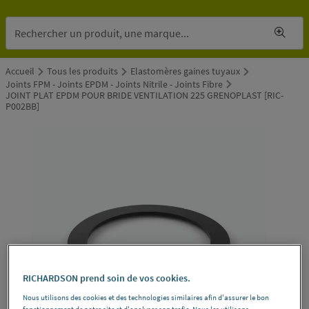
Accueil
Tous les produits
Elastomères gaines tuyaux
Joints FPM - Joints EPDM - Joints Nitrile - Joints Fibre
JOINT PLAT EPDM POUR BRIDE VENTILATION 225 GRENOPLAST [RIC-
P002BB]
RICHARDSON prend soin de vos cookies.
Nous utilisons des cookies et des technologies similaires afin d'assurer le bon
fonctionnement de notre site et d'analyser son trafic. Nous les utilisons