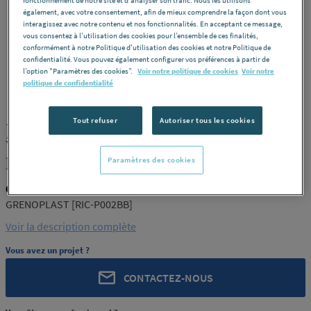
également, avec votre consentement, afin de mieux comprendre la façon dont vous
interagissez avec notre contenu et nos fonctionnalités. En acceptant ce message,
vous consentez à l’utilisation des cookies pour l’ensemble de ces finalités,
conformément à notre Politique d'utilisation des cookies et notre Politique de
confidentialité. Vous pouvez également configurer vos préférences à partir de
l’option "Paramètres des cookies”.
Voir notre politique de cookies
Voir notre
GRENOPLAST
REF : A4HY7
politique de confidentialité
Tout refuser
Autoriser tous les cookies
JOINT PLAT EPDM POUR BRIDE
VENTILATION 225 GRENOPLAST [RIC-
P002BB]
Paramètres des cookies
GRENOPLAST RIC-P002BB
GRENOPLAST [RIC-P002BB]
Voir la description complète
Vous avez un projet ?
CONTACTEZ-NOUS