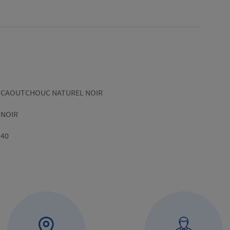
Gamme
CAOUTCHOUC NATUREL NOIR
Couleur
NOIR
Dimensions
40