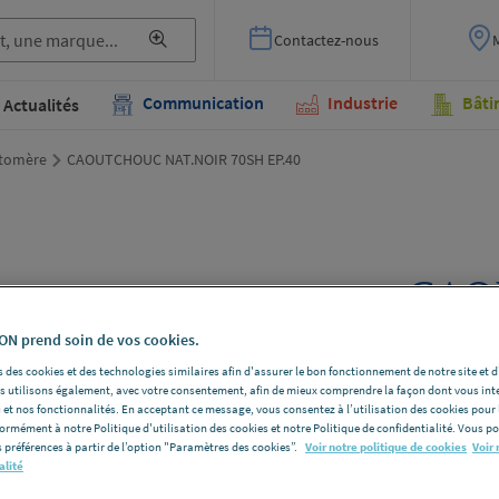
Contactez-nous
Communication
Industrie
Bâti
Actualités
stomère
CAOUTCHOUC NAT.NOIR 70SH EP.40
CAO
70SH
N prend soin de vos cookies.
 des cookies et des technologies similaires afin d'assurer le bon fonctionnement de notre site et 
VR TRADE 
les utilisons également, avec votre consentement, afin de mieux comprendre la façon dont vous int
 et nos fonctionnalités. En acceptant ce message, vous consentez à l’utilisation des cookies pour 
Voir la desc
formément à notre Politique d'utilisation des cookies et notre Politique de confidentialité. Vous 
 préférences à partir de l’option "Paramètres des cookies”.
Voir notre politique de cookies
Voir 
alité
Vous avez un p