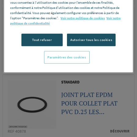
vous consentez à l’utilisation des cookies pour l’ensemble de ces finalités,
conformément à notre Politique d'utilisation des cookies et notre Politique de
confidentialité. Vous pouvez également configurer vos préférences à partir de
STANDARD
l’option "Paramètres des cookies”.
Voir notre politique de cookies
Voir notre
politique de confidentialité
JOINT PLAT EPDM
POUR COLLET PLAT
Tout refuser
Autoriser tous les cookies
PVC D.75 LES...
Paramètres des cookies
REF 41081
DÉCOUVRIR
STANDARD
JOINT PLAT EPDM
POUR COLLET PLAT
PVC D.25 LES...
REF 40878
DÉCOUVRIR