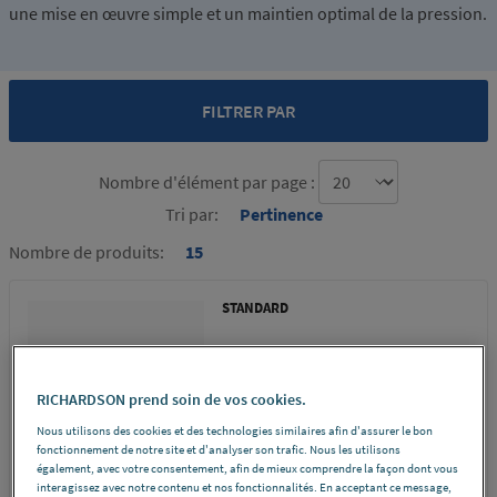
une mise en œuvre simple et un maintien optimal de la pression.
FILTRER PAR
Nombre d'élément par page :
Tri par:
Pertinence
Nombre de produits:
15
STANDARD
JOINT PLAT EPDM
POUR COLLET PLAT
RICHARDSON prend soin de vos cookies.
PVC D.63 LES...
Nous utilisons des cookies et des technologies similaires afin d'assurer le bon
fonctionnement de notre site et d'analyser son trafic. Nous les utilisons
également, avec votre consentement, afin de mieux comprendre la façon dont vous
REF 41069
DÉCOUVRIR
interagissez avec notre contenu et nos fonctionnalités. En acceptant ce message,