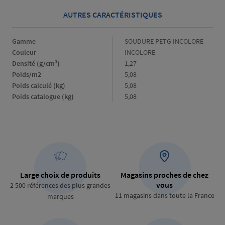
AUTRES CARACTÉRISTIQUES
Gamme
Gamme
SOUDURE PETG INCOLORE
Couleur
Couleur
INCOLORE
Densité (g/cm³)
Densité
1,27
(g/cm³)
Poids/m2
Poids/m2
5,08
Poids calculé (kg)
Poids
5,08
calculé
Poids catalogue (kg)
Poids
5,08
(kg)
catalogue
(kg)
Large choix de produits
Magasins proches de chez
vous
2 500 références des plus grandes
11 magasins dans toute la France
marques