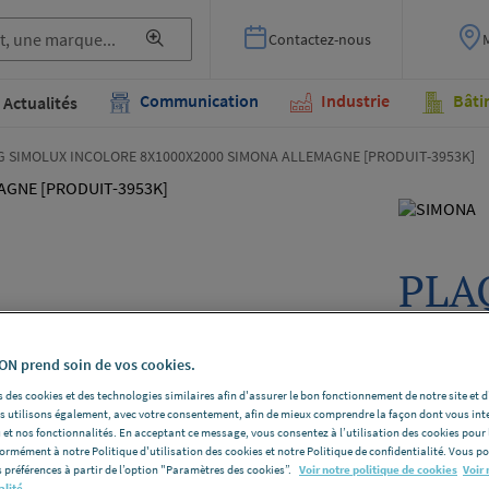
Contactez-nous
Communication
Industrie
Bâti
Actualités
 SIMOLUX INCOLORE 8X1000X2000 SIMONA ALLEMAGNE [PRODUIT-3953K]
PLA
INC
SIM
N prend soin de vos cookies.
 des cookies et des technologies similaires afin d'assurer le bon fonctionnement de notre site et 
[PR
les utilisons également, avec votre consentement, afin de mieux comprendre la façon dont vous int
 et nos fonctionnalités. En acceptant ce message, vous consentez à l’utilisation des cookies pour 
formément à notre Politique d'utilisation des cookies et notre Politique de confidentialité. Vous 
SIMONA P
 préférences à partir de l’option "Paramètres des cookies”.
Voir notre politique de cookies
Voir 
alité