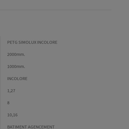
Gamme
PETG SIMOLUX INCOLORE
Longueur
2000mm.
(mm)
Largeur
1000mm.
(mm)
Couleur
INCOLORE
Densité
1,27
(g/cm³)
Epaisseur
8
Poids/m2
10,16
Marché
BATIMENT AGENCEMENT