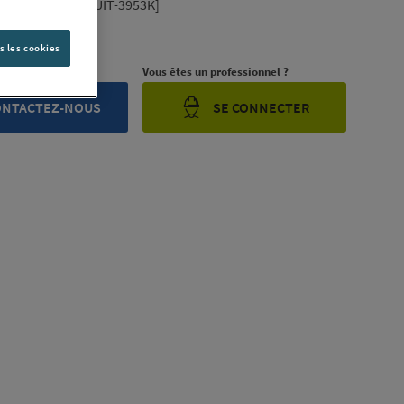
EMAGNE [PRODUIT-3953K]
ription complète
s les cookies
rojet ?
Vous êtes un professionnel ?
ONTACTEZ-NOUS
SE CONNECTER