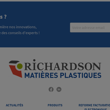
s ?
Email
emière nos innovations,
 des conseils d'experts !
ACTUALITÉS
PRODUITS
REFORME FACTURATI
ELECTRONIQUE