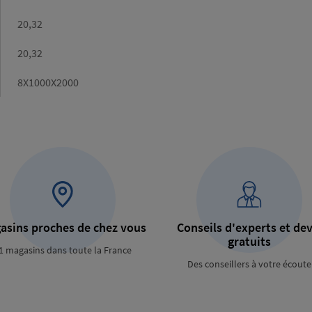
Poids
20,32
calculé
(kg)
Poids
20,32
catalogue
(kg)
Dimensions
8X1000X2000
asins proches de chez vous
Conseils d'experts et dev
gratuits
1 magasins dans toute la France
Des conseillers à votre écoute