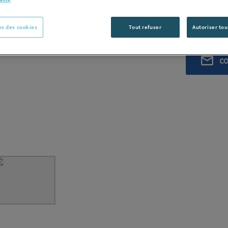
SIMONA ALL
Voir la desc
s des cookies
Tout refuser
Autoriser tou
Vous avez un p
C