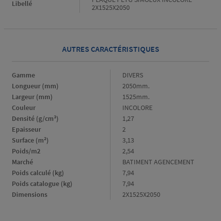
Libellé
2X1525X2050
AUTRES CARACTÉRISTIQUES
Gamme
Gamme
DIVERS
Longueur (mm)
Longueur
2050mm.
(mm)
Largeur (mm)
Largeur
1525mm.
(mm)
Couleur
Couleur
INCOLORE
Densité (g/cm³)
Densité
1,27
(g/cm³)
Epaisseur
Epaisseur
2
Surface (m²)
Surface
3,13
(m²)
Poids/m2
Poids/m2
2,54
Marché
Marché
BATIMENT AGENCEMENT
Poids calculé (kg)
Poids
7,94
calculé
Poids catalogue (kg)
Poids
7,94
(kg)
catalogue
Dimensions
Dimensions
2X1525X2050
(kg)