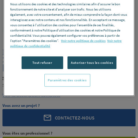
Nous utilisons des cookies et des technologies similaires afin d'assurer le bon
fonctionnement de notre site et d'analyser son trafic. Nous les utilisons
également, avec votre consentement, afin de mieux comprendre la façon dont vous
interagissez avec notre contenu et nos fonctionnalités. En acceptant ce message,
vous consentez à l’utilisation des cookies pour l’ensemble de ces finalités,
conformément à notre Politique d'utilisation des cookies et notre Politique de
SIMONA
REF : 321JZ
confidentialité. Vous pouvez également configurer vos préférences à partir de
l’option "Paramètres des cookies”.
Voir notre politique de cookies
Voir notre
politique de confidentialité
PLAQUE PETG SIMOLUX INCOLORE
2X1525X2050 SIMONA ALLEMAGNE
Tout refuser
Autoriser tous les cookies
[PRODUIT-321JZ]
SIMONA PRODUIT-321JZ
Paramètres des cookies
SIMONA ALLEMAGNE [PRODUIT-321JZ]
Voir la description complète
Vous avez un projet ?
CONTACTEZ-NOUS
Vous êtes un professionnel ?