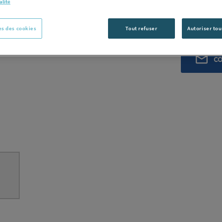
NUDEC [PRO
alité
Voir la desc
s des cookies
Tout refuser
Autoriser tou
Vous avez un p
C