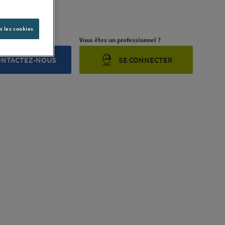
DUIT-2790L]
ription complète
s les cookies
rojet ?
Vous êtes un professionnel ?
ONTACTEZ-NOUS
SE CONNECTER