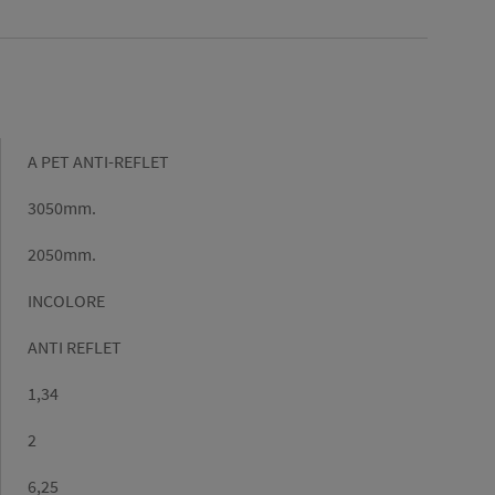
Gamme
A PET ANTI-REFLET
Longueur
3050mm.
(mm)
Largeur
2050mm.
(mm)
Couleur
INCOLORE
Finition
ANTI REFLET
Densité
1,34
(g/cm³)
Epaisseur
2
Surface
6,25