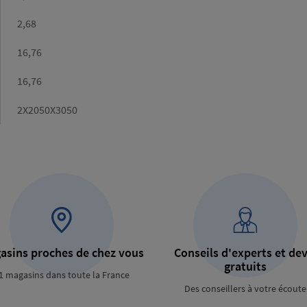
(m²)
Poids/m2
2,68
Poids
16,76
calculé
(kg)
Poids
16,76
catalogue
(kg)
Dimensions
2X2050X3050
asins proches de chez vous
Conseils d'experts et dev
gratuits
1 magasins dans toute la France
Des conseillers à votre écoute