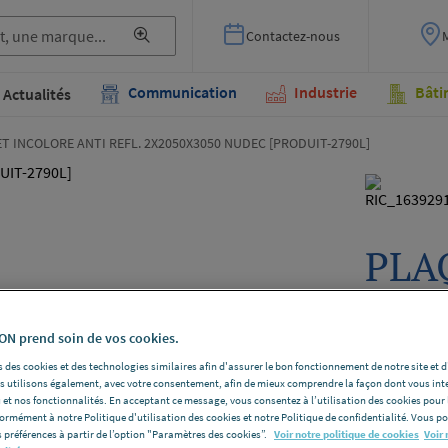
Contactez-nous
Communication
Industrie
Bâti
Actualités
T INCOLORE ANTI REFL. 2X2050X3050 NUDEC [PRODUIT-2790L]
PLA
INC
2X2
N prend soin de vos cookies.
 des cookies et des technologies similaires afin d'assurer le bon fonctionnement de notre site et 
[PR
les utilisons également, avec votre consentement, afin de mieux comprendre la façon dont vous int
 et nos fonctionnalités. En acceptant ce message, vous consentez à l’utilisation des cookies pour 
formément à notre Politique d'utilisation des cookies et notre Politique de confidentialité. Vous 
NUDEC PR
 préférences à partir de l’option "Paramètres des cookies”.
Voir notre politique de cookies
Voir 