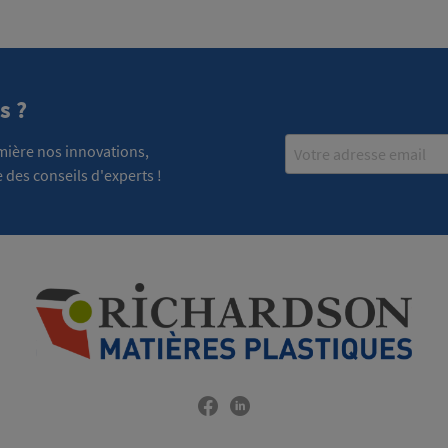
s ?
Email
emière nos innovations,
 des conseils d'experts !