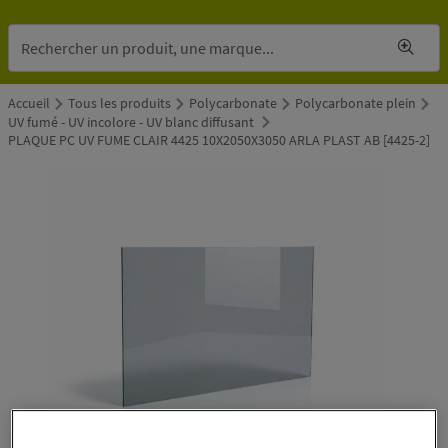
Accueil
Tous les produits
Polycarbonate
Polycarbonate plein
UV fumé - UV incolore - UV blanc diffusant
PLAQUE PC UV FUME CLAIR 4425 10X2050X3050 ARLA PLAST AB [4425-2]