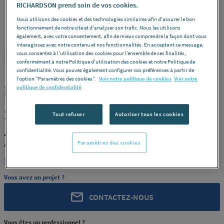
RICHARDSON prend soin de vos cookies.
Nous utilisons des cookies et des technologies similaires afin d'assurer le bon
fonctionnement de notre site et d'analyser son trafic. Nous les utilisons
également, avec votre consentement, afin de mieux comprendre la façon dont vous
interagissez avec notre contenu et nos fonctionnalités. En acceptant ce message,
vous consentez à l’utilisation des cookies pour l’ensemble de ces finalités,
ARLA PLAST
REF : 5633K
conformément à notre Politique d'utilisation des cookies et notre Politique de
confidentialité. Vous pouvez également configurer vos préférences à partir de
l’option "Paramètres des cookies”.
Voir notre politique de cookies
Voir notre
PLAQUE PC UV FUME CLAIR 4425
politique de confidentialité
10X2050X3050 ARLA PLAST AB [4425-
2]
Tout refuser
Autoriser tous les cookies
ARLA PLAST 4425-2
Paramètres des cookies
ARLA PLAST AB [4425-2]
Voir la description complète
Vous avez un projet ?
CONTACTEZ-NOUS
Vous êtes un professionnel ?