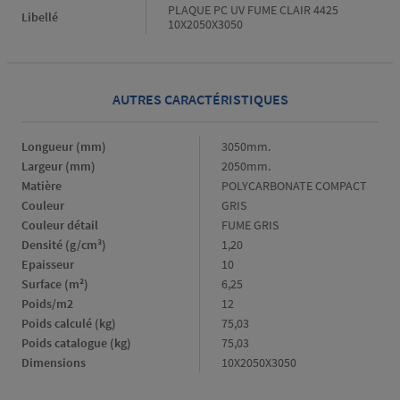
PLAQUE PC UV FUME CLAIR 4425
Libellé
10X2050X3050
AUTRES CARACTÉRISTIQUES
Longueur (mm)
Longueur
3050mm.
(mm)
Largeur (mm)
Largeur
2050mm.
(mm)
Matière
Matière
POLYCARBONATE COMPACT
Couleur
Couleur
GRIS
Couleur détail
Couleur
FUME GRIS
détail
Densité (g/cm³)
Densité
1,20
(g/cm³)
Epaisseur
Epaisseur
10
Surface (m²)
Surface
6,25
(m²)
Poids/m2
Poids/m2
12
Poids calculé (kg)
Poids
75,03
calculé
Poids catalogue (kg)
Poids
75,03
(kg)
catalogue
Dimensions
Dimensions
10X2050X3050
(kg)