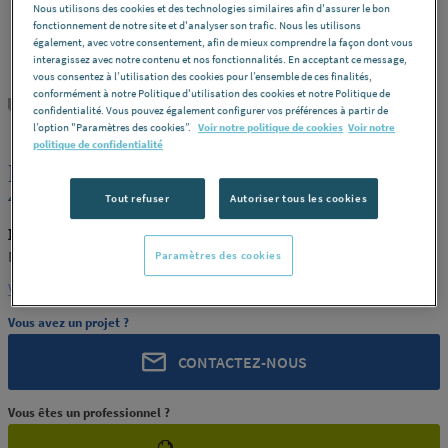
Nous utilisons des cookies et des technologies similaires afin d'assurer le bon
fonctionnement de notre site et d'analyser son trafic. Nous les utilisons
également, avec votre consentement, afin de mieux comprendre la façon dont vous
interagissez avec notre contenu et nos fonctionnalités. En acceptant ce message,
vous consentez à l’utilisation des cookies pour l’ensemble de ces finalités,
conformément à notre Politique d'utilisation des cookies et notre Politique de
NUDEC
REF : 195MV
confidentialité. Vous pouvez également configurer vos préférences à partir de
l’option "Paramètres des cookies”.
Voir notre politique de cookies
Voir notre
politique de confidentialité
PLAQUE PC UV BLANC DIFF.493
4X1525X2050 NUDEC [NUDEC 08]
Tout refuser
Autoriser tous les cookies
NUDEC NUDEC 08
NUDEC [NUDEC 08]
Paramètres des cookies
Voir la description complète
Vous avez un projet ?
CONTACTEZ-NOUS
Vous êtes un professionnel ?