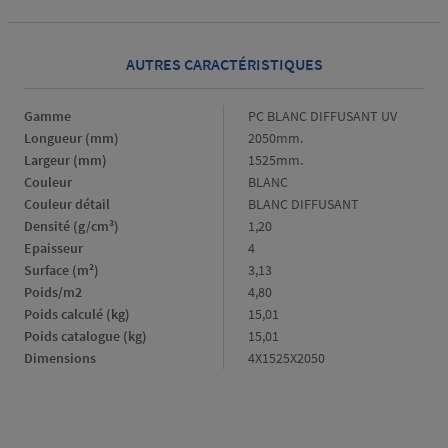
AUTRES CARACTÉRISTIQUES
Gamme
Gamme
PC BLANC DIFFUSANT UV
Longueur (mm)
Longueur
2050mm.
(mm)
Largeur (mm)
Largeur
1525mm.
(mm)
Couleur
Couleur
BLANC
Couleur détail
Couleur
BLANC DIFFUSANT
détail
Densité (g/cm³)
Densité
1,20
(g/cm³)
Epaisseur
Epaisseur
4
Surface (m²)
Surface
3,13
(m²)
Poids/m2
Poids/m2
4,80
Poids calculé (kg)
Poids
15,01
calculé
Poids catalogue (kg)
Poids
15,01
(kg)
catalogue
Dimensions
Dimensions
4X1525X2050
(kg)