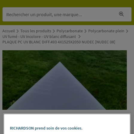
Accueil
Tous les produits
Polycarbonate
Polycarbonate plein
UV fumé - UV incolore - UV blanc diffusant
PLAQUE PC UV BLANC DIFF.493 4X1525X2050 NUDEC [NUDEC 08]
RICHARDSON prend soin de vos cookies.