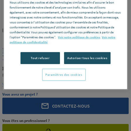
Nous utilisons des cookies et des technologies similaires afin d'assurer le bon
fonctionnement de notre site et d'analyser son trafic. Nous les utilisons
également, avec votre consentement, afin de mieux comprendre la façon dont vous
interagissez avec notre contenu et nos fonctionnalités. En acceptant ce message,
vous consentez à l’utilisation des cookies pour l’ensemble de ces finalités,
conformément à notre Politique d'utilisation des cookies et notre Politique de
NUDEC
REF : 176T4
confidentialité. Vous pouvez également configurer vos préférences à partir de
l’option "Paramètres des cookies”.
Voir notre politique de cookies
Voir notre
politique de confidentialité
PLAQUE PC UV BLANC DIFF.493
3X2050X3050 NUDEC [NUDEC 05]
Tout refuser
Autoriser tous les cookies
NUDEC NUDEC 05
NUDEC [NUDEC 05]
Paramètres des cookies
Voir la description complète
Vous avez un projet ?
CONTACTEZ-NOUS
Vous êtes un professionnel ?