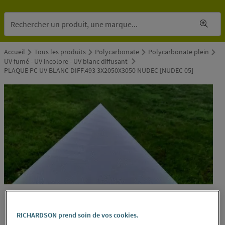
Accueil
Tous les produits
Polycarbonate
Polycarbonate plein
UV fumé - UV incolore - UV blanc diffusant
PLAQUE PC UV BLANC DIFF.493 3X2050X3050 NUDEC [NUDEC 05]
RICHARDSON prend soin de vos cookies.