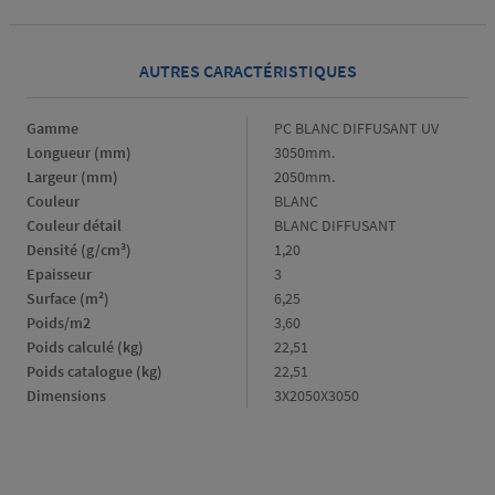
AUTRES CARACTÉRISTIQUES
Gamme
Gamme
PC BLANC DIFFUSANT UV
Longueur (mm)
Longueur
3050mm.
(mm)
Largeur (mm)
Largeur
2050mm.
(mm)
Couleur
Couleur
BLANC
Couleur détail
Couleur
BLANC DIFFUSANT
détail
Densité (g/cm³)
Densité
1,20
(g/cm³)
Epaisseur
Epaisseur
3
Surface (m²)
Surface
6,25
(m²)
Poids/m2
Poids/m2
3,60
Poids calculé (kg)
Poids
22,51
calculé
Poids catalogue (kg)
Poids
22,51
(kg)
catalogue
Dimensions
Dimensions
3X2050X3050
(kg)