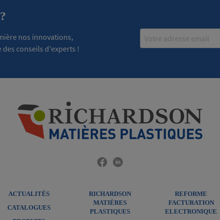
 ?
Email
emière nos innovations,
 des conseils d'experts !
ACTUALITÉS
RICHARDSON
REFORME
MATIÈRES
FACTURATION
CATALOGUES
PLASTIQUES
ELECTRONIQUE