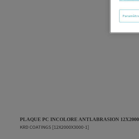
Paramètre
PLAQUE PC INCOLORE ANTI.ABRASION 12X2000
KRD COATINGS [12X2000X3000-1]