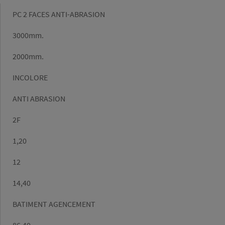
Gamme
PC 2 FACES ANTI-ABRASION
Longueur
3000mm.
(mm)
Largeur
2000mm.
(mm)
Couleur
INCOLORE
Finition
ANTI ABRASION
Film
2F
1F/2
Densité
1,20
(g/cm³)
Epaisseur
12
Poids/m2
14,40
Marché
BATIMENT AGENCEMENT