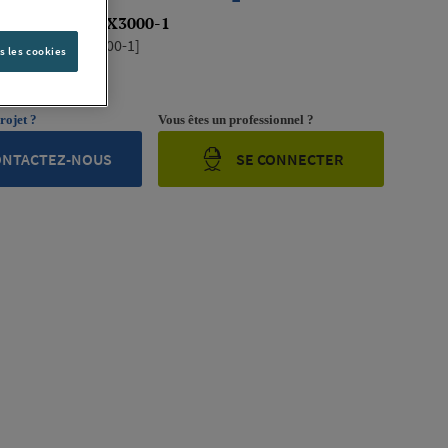
INGS 12X2000X3000-1
GS [12X2000X3000-1]
s les cookies
ription complète
rojet ?
Vous êtes un professionnel ?
ONTACTEZ-NOUS
SE CONNECTER