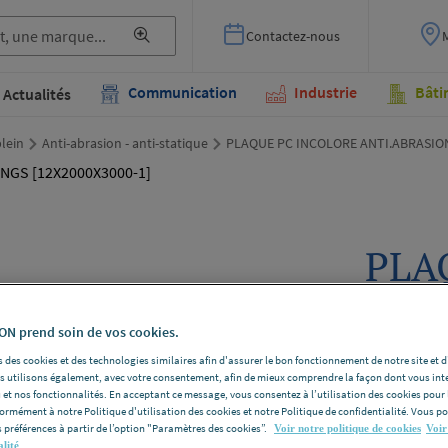
Contactez-nous
Communication
Industrie
Bâti
Actualités
lein
Anti-abrasion - anti-statique
PLAQUE PC INCOLORE ANTI.ABRASION
PLA
ANT
12X
N prend soin de vos cookies.
 des cookies et des technologies similaires afin d'assurer le bon fonctionnement de notre site et 
COA
les utilisons également, avec votre consentement, afin de mieux comprendre la façon dont vous int
 et nos fonctionnalités. En acceptant ce message, vous consentez à l’utilisation des cookies pour 
[12X
formément à notre Politique d'utilisation des cookies et notre Politique de confidentialité. Vous 
 préférences à partir de l’option "Paramètres des cookies”.
Voir notre politique de cookies
Voir
alité