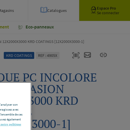
Espace Pro
Magasins
Catalogues
Se connecter
ment
Eco-panneaux
 12X2000X3000 KRD COATINGS [12X2000X3000-1]
KRD COATINGS
REF : 4905X
QUE PC INCOLORE
I.ABRASION
2000X3000 KRD
d'analyser son
TINGS
eragissez avec
l’ensemble de ces
2000X3000-1]
pouvez également
 notre politique