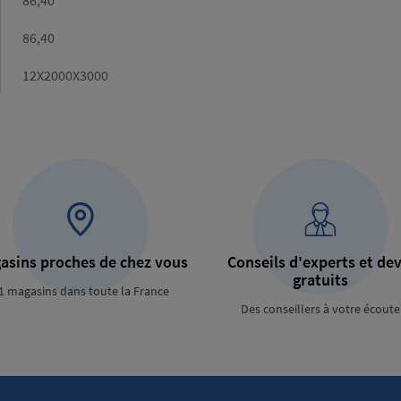
Poids
86,40
calculé
(kg)
Poids
86,40
catalogue
(kg)
Dimensions
12X2000X3000
asins proches de chez vous
Conseils d'experts et dev
gratuits
1 magasins dans toute la France
Des conseillers à votre écoute