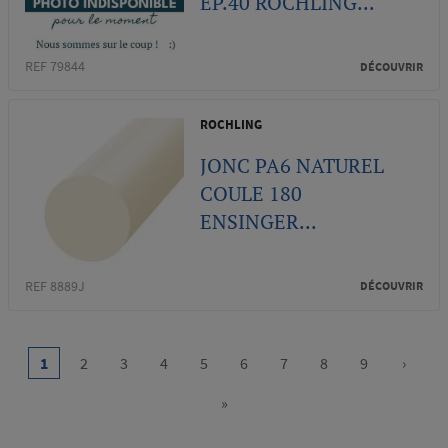
EP.40 ROCHLING...
REF 79844
DÉCOUVRIR
ROCHLING
JONC PA6 NATUREL
COULE 180
ENSINGER...
REF 8889J
DÉCOUVRIR
Pagination
…
1
2
3
4
5
6
7
8
9
›
Current
Page
Page
Page
Page
Page
Page
Page
Page
Next
page
page
»
Last
page