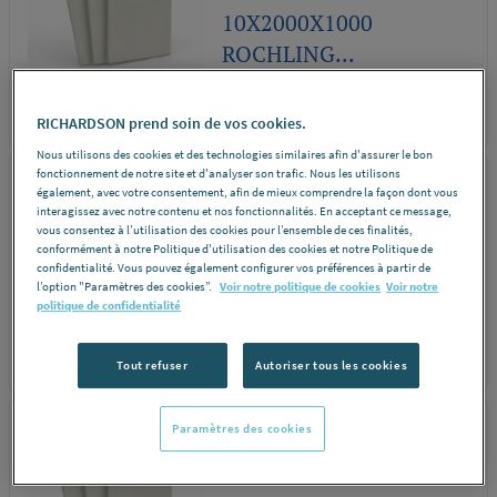
10X2000X1000
ROCHLING...
REF 290LD
DÉCOUVRIR
RICHARDSON prend soin de vos cookies.
Nous utilisons des cookies et des technologies similaires afin d'assurer le bon
fonctionnement de notre site et d'analyser son trafic. Nous les utilisons
ROCHLING
également, avec votre consentement, afin de mieux comprendre la façon dont vous
interagissez avec notre contenu et nos fonctionnalités. En acceptant ce message,
PLAQUE PA6 NATUREL
vous consentez à l’utilisation des cookies pour l’ensemble de ces finalités,
conformément à notre Politique d'utilisation des cookies et notre Politique de
COULE 30X2000X1000
confidentialité. Vous pouvez également configurer vos préférences à partir de
ROCHLING...
l’option "Paramètres des cookies”.
Voir notre politique de cookies
Voir notre
politique de confidentialité
REF 9675V
DÉCOUVRIR
Tout refuser
Autoriser tous les cookies
ROCHLING
Paramètres des cookies
PLAQUE PA6 NATUREL